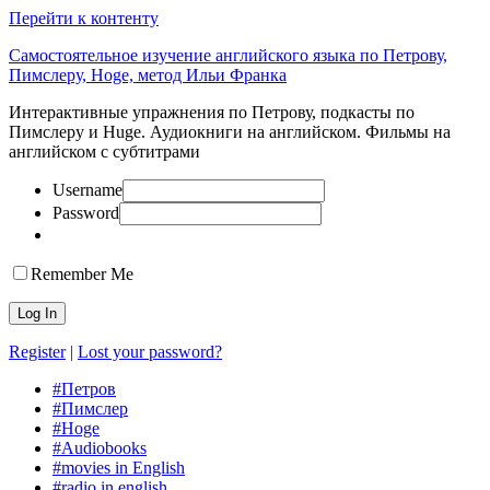
Перейти к контенту
Самостоятельное изучение английского языка по Петрову,
Пимслеру, Hoge, метод Ильи Франка
Интерактивные упражнения по Петрову, подкасты по
Пимслеру и Huge. Аудиокниги на английском. Фильмы на
английском с субтитрами
Username
Password
Remember Me
Register
|
Lost your password?
#Петров
#Пимслер
#Hoge
#Audiobooks
#movies in English
#radio in english