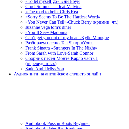
«To let myself go» Эни Брун
Cruel Summer — feat Malvina
«The road to hell» Chris Rea
«Sorry Seems To Be The Hardest Word»
«You Never Can Tell»-Chuck Berry (кримин. чт.)
suzanne vega tom’s diner
«You’ll See» Madonna
Can’t get you out of my head -Kylie Minogue
Разбираем песню Ten Sharp «You»
Frank Sinatra «Strangers In The Night»
From Sarah with Love-Sarah Connor
Сборник песен Монте-Карло часть 1
(переведенных)
Sade And I Miss You
Аудиокниги на английском слушать онлайн
Audiobook Puss in Boots Beginner
Audiobook Peter Pan Beginner.