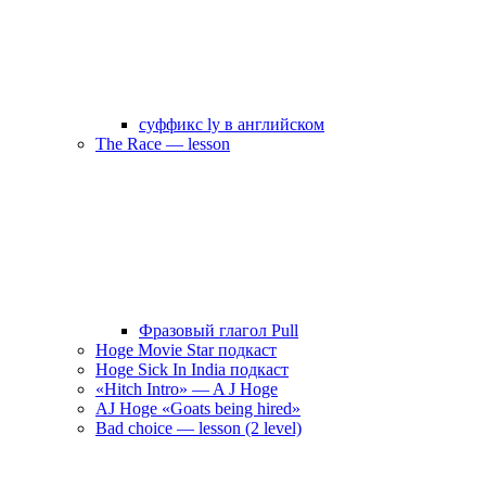
суффикс ly в английском
The Race — lesson
Фразовый глагол Pull
Hoge Movie Star подкаст
Hoge Sick In India подкаст
«Hitch Intro» — A J Hoge
AJ Hoge «Goats being hired»
Bad choice — lesson (2 level)