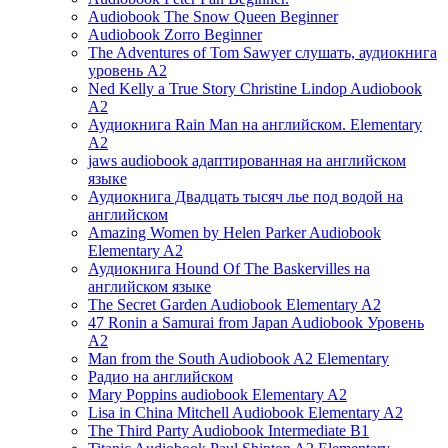
Audiobook The Snow Queen Beginner
Audiobook Zorro Beginner
The Adventures of Tom Sawyer слушать, аудиокнига
уровень A2
Ned Kelly a True Story Christine Lindop Audiobook
A2
Аудиокнига Rain Man на английском. Elementary
A2
jaws audiobook адаптированная на английском
языке
Аудиокнига Двадцать тысяч лье под водой на
английском
Amazing Women by Helen Parker Audiobook
Elementary A2
Аудиокнига Hound Of The Baskervilles на
английском языке
The Secret Garden Audiobook Elementary A2
47 Ronin a Samurai from Japan Audiobook Уровень
А2
Man from the South Audiobook A2 Elementary
Радио на английском
Mary Poppins audiobook Elementary A2
Lisa in China Mitchell Audiobook Elementary A2
The Third Party Audiobook Intermediate B1