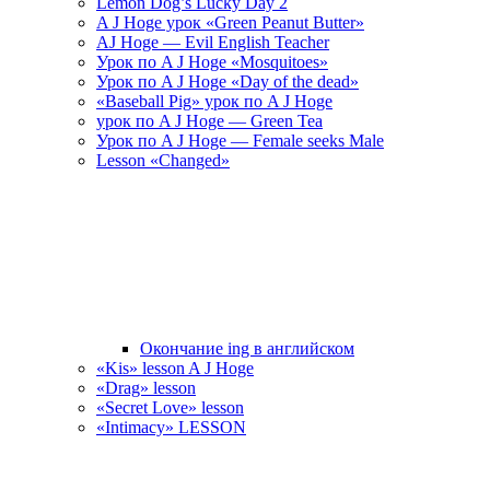
Lemon Dog’s Lucky Day 2
A J Hoge урок «Green Peanut Butter»
AJ Hoge — Evil English Teacher
Урок по A J Hoge «Mosquitoes»
Урок по A J Hoge «Day of the dead»
«Baseball Pig» урок по A J Hoge
урок по A J Hoge — Green Tea
Урок по A J Hoge — Female seeks Male
Lesson «Changed»
Окончание ing в английском
«Kis» lesson A J Hoge
«Drag» lesson
«Secret Love» lesson
«Intimacy» LESSON