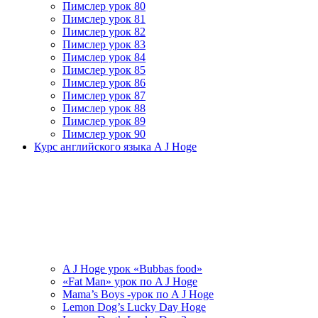
Пимслер урок 80
Пимслер урок 81
Пимслер урок 82
Пимслер урок 83
Пимслер урок 84
Пимслер урок 85
Пимслер урок 86
Пимслер урок 87
Пимслер урок 88
Пимслер урок 89
Пимслер урок 90
Курс английского языка A J Hoge
A J Hoge урок «Bubbas food»
«Fat Man» урок по A J Hoge
Mama’s Boys -урок по A J Hoge
Lemon Dog’s Lucky Day Hoge