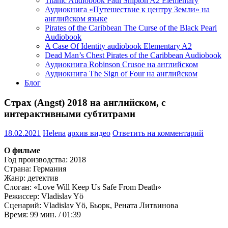
Titanic Audiobook Paul Shipton A2 Elementary
Аудиокнига «Путешествие к центру Земли» на
английском языке
Pirates of the Caribbean The Curse of the Black Pearl
Audiobook
A Case Of Identity audiobook Elementary A2
Dead Man’s Chest Pirates of the Caribbean Audiobook
Аудиокнига Robinson Crusoe на английском
Аудиокнига The Sign of Four на английском
Блог
Страх (Angst) 2018 на английском, с
интерактивными субтитрами
18.02.2021
Helena
архив видео
Ответить на комментарий
О фильме
Год производства: 2018
Страна: Германия
Жанр: детектив
Слоган: «Love Will Keep Us Safe From Death»
Режиссер: Vladislav Yö
Сценарий: Vladislav Yö, Бьорк, Рената Литвинова
Время: 99 мин. / 01:39