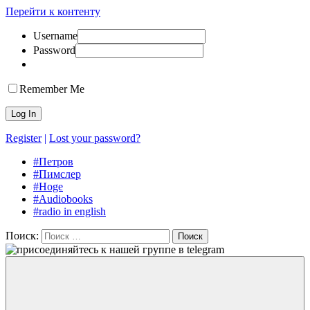
Перейти к контенту
Username
Аудирование
аудиокниги
Password
английский
на
английском,
A
Remember Me
J
Hoge,
Петров
английский
Register
|
Lost your password?
#Петров
#Пимслер
#Hoge
#Audiobooks
#radio in english
Поиск:
Поиск