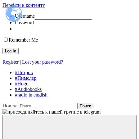
Перейти к контенту
Username
Аудирование
аудиокниги
Password
английский
на
английском,
A
Remember Me
J
Hoge,
Петров
английский
Register
|
Lost your password?
#Петров
#Пимслер
#Hoge
#Audiobooks
#radio in english
Поиск:
Поиск