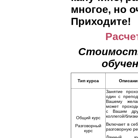
многое, но о
Приходите!
Расче
Стоимость
обучен
Тип курса
Описани
Занятие прох
один с препод
Вашему жела
может проход
с Вашим друг
коллегой/близк
Общий курс
Включает в себ
Разговорный
разговорную ре
курс
Данный к