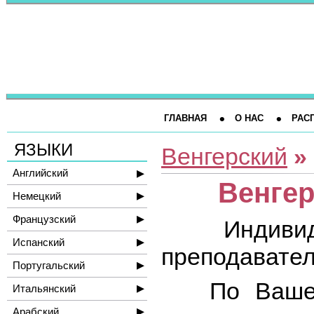
ГЛАВНАЯ
О НАС
РАС
ЯЗЫКИ
Венгерский
»
Английский
Венге
Немецкий
Французский
Индиви
Испанский
преподавател
Португальский
По Вашему
Итальянский
Арабский