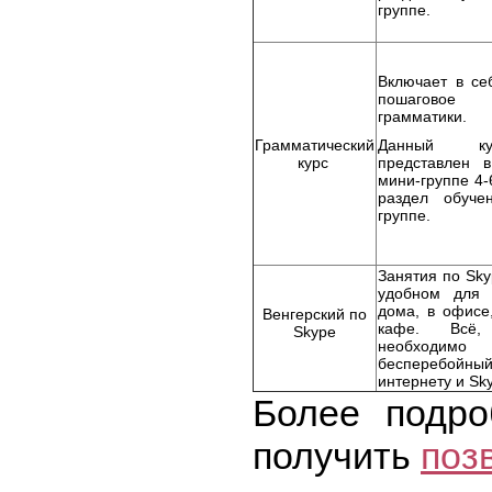
группе.
Включает в се
пошаговое
грамматики.
Грамматический
Данный к
курс
представлен 
мини-группе 4-
раздел обуче
группе.
Занятия по Sky
удобном для 
дома, в офисе
Венгерский по
кафе. Всё
Skype
необходи
бесперебойн
интернету и Sky
Более подр
получить
поз